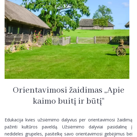
Ekskursijos
Žygiai
Žygiai
Orientavimosi žaidimas „Apie
kaimo buitį ir būtį“
Edukacija kvies užsiėmimo dalyvius per orientavimosi žaidimą
pažinti kultūros paveldą. Užsiėmimo dalyviai pasidalinę į
nedideles grupeles, pasitelkę savo orientavimosi gebėjimus bei