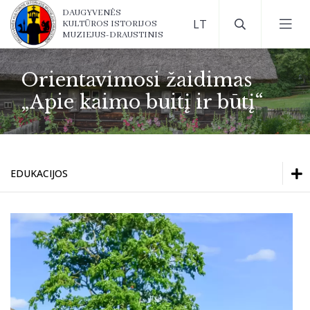
DAUGYVENĖS
KULTŪROS ISTORIJOS
MUZIEJUS-DRAUSTINIS
Orientavimosi žaidimas
„Apie kaimo buitį ir būtį“
EDUKACIJOS
Edukacijos
Edukacijos
Kontaktinės edukacijos
Kontaktinės edukacijos
Kultūros pasas
Kultūros pasas
Ekskursijos