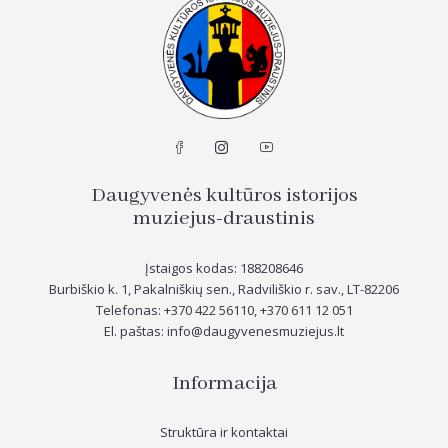
Daugyvenės kultūros istorijos
muziejus-draustinis
Įstaigos kodas: 188208646
Burbiškio k. 1, Pakalniškių sen., Radviliškio r. sav., LT-82206
Telefonas: +370 422 56110, +370
611 12 051
El. paštas: info@daugyvenesmuziejus.lt
Informacija
Struktūra ir kontaktai