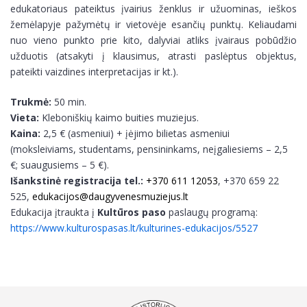
edukatoriaus pateiktus įvairius ženklus ir užuominas, ieškos
žemėlapyje pažymėtų ir vietovėje esančių punktų. Keliaudami
nuo vieno punkto prie kito, dalyviai atliks įvairaus pobūdžio
užduotis (atsakyti į klausimus, atrasti paslėptus objektus,
pateikti vaizdines interpretacijas ir kt.).
Trukmė:
50 min.
Vieta:
Kleboniškių kaimo buities muziejus.
Kaina:
2,5 € (asmeniui) + įėjimo bilietas asmeniui
(moksleiviams, studentams, pensininkams, neįgaliesiems – 2,5
€; suaugusiems – 5 €).
Išankstinė registracija tel.:
+370 611 12053
, +370 659 22
525,
edukacijos@daugyvenesmuziejus.lt
Edukacija įtraukta į
Kultūros paso
paslaugų programą:
https://www.kulturospasas.lt/kulturines-edukacijos/5527