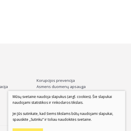
Korupcijos prevencija
Asmens duomenų apsauga
acija
Parama muziejui
Mūsų svetainė naudoja slapukus (angl. cookies). Šie slapukai
Apklausos
naudojami statistikos ir rinkodaros tikslais.
Jei Jūs sutinkate, kad šiems tikslams būtų naudojami slapukai,
spauskite „Sutinku“ ir toliau naudokitės svetaine.