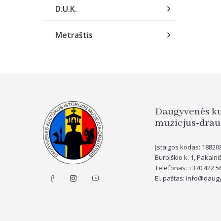
D.U.K.
Metraštis
Daugyvenės kul
muziejus-drau
Įstaigos kodas: 18820
Burbiškio k. 1, Pakalniš
Telefonas: +370 422 5
El. paštas: info@daug