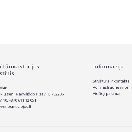
tūros istorijos
Informacija
stinis
Struktūra ir kontaktai
Administracinė inform
8646
Viešieji pirkimai
kių sen., Radviliškio r. sav., LT-82206
6110, +370
611 12 051
yvenesmuziejus.lt