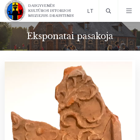
DAUGYVENĖS
KULTŪROS ISTORIJOS
MUZIEJUS-DRAUSTINIS
Eksponatai pasakoja
Muziejaus istorija
Muziejaus veiklos tikslai ir funkcijos
Rinkiniai
Muziejaus rinkiniai
Eksponatai pasakoja
Restauravimas
Muziejaus leidiniai
Publikacijos ir straipsniai