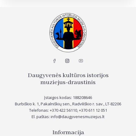
Daugyvenės kultūros istorijos
muziejus-draustinis
Įstaigos kodas: 188208646
Burbiškio k. 1, Pakalniškių sen., Radviliškio r. sav., LT-82206
Telefonas: +370 422 56110, +370
611 12 051
El. paštas: info@daugyvenesmuziejus.lt
Informacija