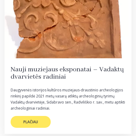
Projektai
Tyrimai
Archyvas ir biblioteka
Tvarkymo darbai
Karjera
Nauji muziejaus eksponatai – Vadaktų
dvarvietės radiniai
Daugyvenės istorijos kultūros muziejaus-draustinio archeologijos
rinkinį papildė 2021 metų vasarą atliktų archeologinių tyrimų
Vadaktų dvarvietėje, Sidabravo sen., Radviliškio r. sav., metu aptikti
archeologiniai radiniai.
PLAČIAU