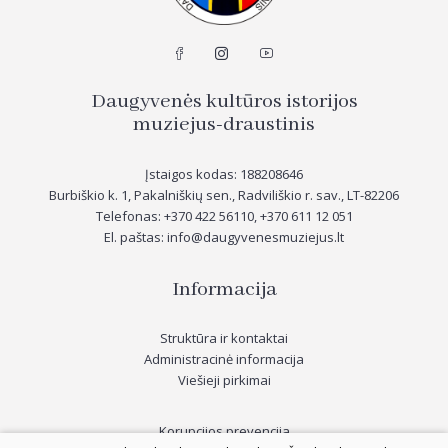
Daugyvenės kultūros istorijos
muziejus-draustinis
Įstaigos kodas: 188208646
Burbiškio k. 1, Pakalniškių sen., Radviliškio r. sav., LT-82206
Telefonas: +370 422 56110, +370
611 12 051
El. paštas: info@daugyvenesmuziejus.lt
Informacija
Struktūra ir kontaktai
Administracinė informacija
Viešieji pirkimai
Korupcijos prevencija