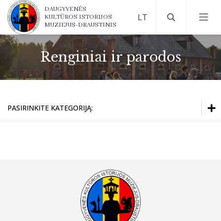
DAUGYVENĖS
KULTŪROS ISTORIJOS
MUZIEJUS-DRAUSTINIS
Renginiai ir parodos
PASIRINKITE KATEGORIJĄ:
Renginiai
Parodos muziejuje
Renginiai
Virtualios parodos
Parodos muziejuje
Virtualios parodos