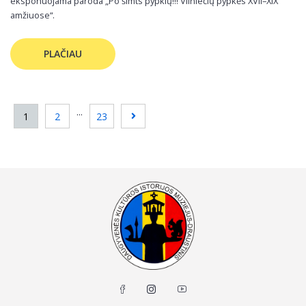
eksponuojama paroda „Po šimts pypkių!!! Vilniečių pypkės XVII–XIX
amžiuose“.
PLAČIAU
...
1
2
23