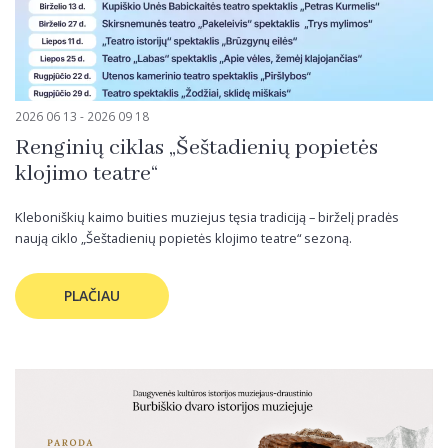
2026 06 13 - 2026 09 18
Renginių ciklas „Šeštadienių popietės
klojimo teatre“
Kleboniškių kaimo buities muziejus tęsia tradiciją – birželį pradės
naują ciklo „Šeštadienių popietės klojimo teatre“ sezoną.
PLAČIAU