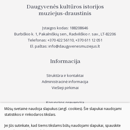
Daugyvenės kultūros istorijos
muziejus-draustinis
Įstaigos kodas: 188208646
Burbiškio k. 1, Pakalniškių sen., Radviliškio r. sav., LT-82206
Telefonas: +370 422 56110, +370
611 12 051
El. paštas: info@daugyvenesmuziejus.lt
Informacija
Struktūra ir kontaktai
Administracinė informacija
Viešieji pirkimai
Korupcijos prevencija
Asmens duomenų apsauga
Mūsų svetainė naudoja slapukus (angl. cookies). Šie slapukai naudojami
Parama muziejui
statistikos ir rinkodaros tikslais.
Apklausos
Jei Jūs sutinkate, kad šiems tikslams būtų naudojami slapukai, spauskite