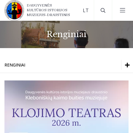
DAUGYVENĖS
KULTŪROS ISTORIJOS
MUZIEJUS-DRAUSTINIS
Renginiai
RENGINIAI
Renginiai
Parodos muziejuje
Renginiai
Virtualios parodos
Parodos muziejuje
Virtualios parodos