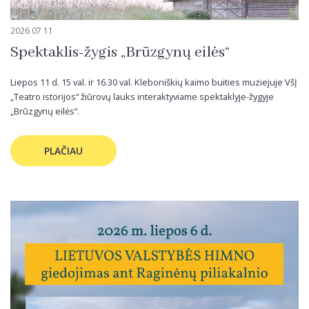
2026 07 11
Spektaklis-žygis „Brūzgynų eilės“
Liepos 11 d. 15 val. ir 16.30 val. Kleboniškių kaimo buities muziejuje VšĮ
„Teatro istorijos“ žiūrovų lauks interaktyviame spektaklyje-žygyje
„Brūzgynų eilės“.
PLAČIAU