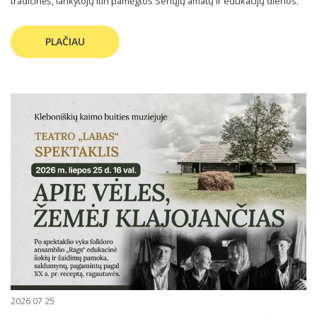
tradicinės, lankytojų itin pamėgtos Senųjų amatų ir edukacijų dienos.
PLAČIAU
2026 07 25