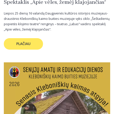
Spektaklis „Apie vėles, žemėj klajojančias“
Liepos 25 dieną 16 valandą Daugyvenės kultūros istorijos muziejaus-
draustinio Kleboniškių kaimo buities muziejuje vyks ciklo „Šeštadienių
popietės klojimo teatre“ renginys – teatras „Labas“ vaidins spektaklį
„Apie vėles, žemėj klajojančias“.
PLAČIAU