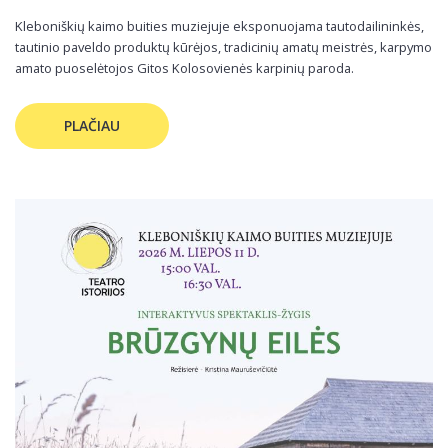
Kleboniškių kaimo buities muziejuje eksponuojama tautodailininkės,
tautinio paveldo produktų kūrėjos, tradicinių amatų meistrės, karpymo
amato puoselėtojos Gitos Kolosovienės karpinių paroda.
PLAČIAU