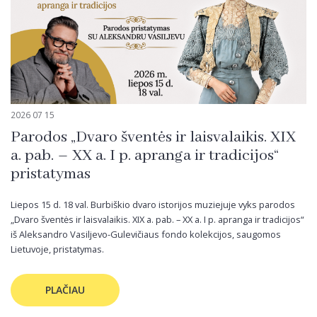
2026 07 15
Parodos „Dvaro šventės ir laisvalaikis. XIX
a. pab. – XX a. I p. apranga ir tradicijos“
pristatymas
Liepos 15 d. 18 val. Burbiškio dvaro istorijos muziejuje vyks parodos
„Dvaro šventės ir laisvalaikis. XIX a. pab. – XX a. I p. apranga ir tradicijos“
iš Aleksandro Vasiljevo-Gulevičiaus fondo kolekcijos, saugomos
Lietuvoje, pristatymas.
PLAČIAU