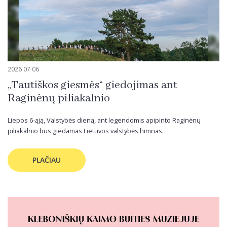
2026 07 06
„Tautiškos giesmės“ giedojimas ant
Raginėnų piliakalnio
Liepos 6-ąją, Valstybės dieną, ant legendomis apipinto Raginėnų
piliakalnio bus giedamas Lietuvos valstybės himnas.
PLAČIAU