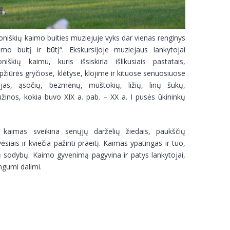
niškių kaimo buities muziejuje vyks dar vienas renginys
mo buitį ir būtį“. Ekskursijoje muziejaus lankytojai
iškių kaimu, kuris išsiskiria išlikusiais pastatais,
 apžiūrės gryčiose, klėtyse, klojime ir kituose senuosiuose
ijas, ąsočių, bezmėnų, muštokių, ližių, linų šukų,
užinos, kokia buvo XIX a. pab. – XX a. I pusės ūkininkų
ų kaimas sveikina senųjų darželių žiedais, paukščių
ais ir kviečia pažinti praeitį. Kaimas ypatingas ir tuo,
sodybų. Kaimo gyvenimą pagyvina ir patys lankytojai,
gumi dalimi.