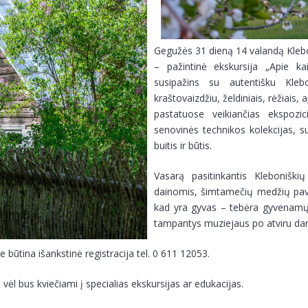
Gegužės 31 dieną 14 valandą Klebo
– pažintinė ekskursija „Apie kai
susipažins su autentišku Klebon
kraštovaizdžiu, želdiniais, rėžiais,
pastatuose veikiančias ekspozic
senovinės technikos kolekcijas, s
buitis ir būtis.
Vasarą pasitinkantis Kleboniški
dainomis, šimtamečių medžių pavėsi
kad yra gyvas – tebėra gyvenamų 
tampantys muziejaus po atviru dan
e būtina išankstinė registracija tel. 0 611 12053.
 vėl bus kviečiami į specialias ekskursijas ar edukacijas.