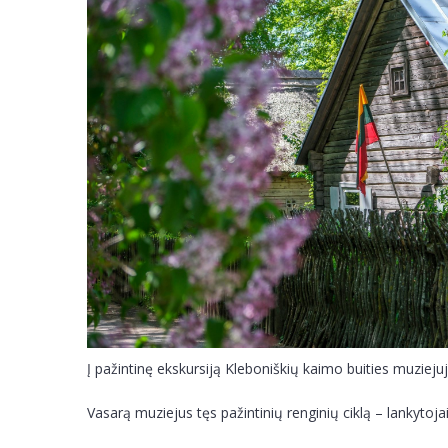
Į pažintinę ekskursiją Kleboniškių kaimo buities muziejuj
Vasarą muziejus tęs pažintinių renginių ciklą – lankytojai