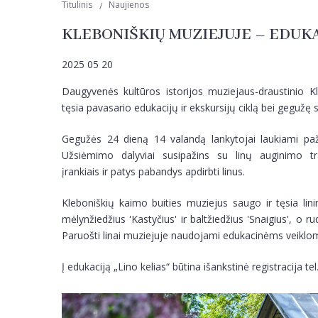
Titulinis
Naujienos
KLEBONIŠKIŲ MUZIEJUJE – EDUKAC
2025 05 20
Daugyvenės kultūros istorijos muziejaus-draustinio K
tęsia pavasario edukacijų ir ekskursijų ciklą bei gegužę
Gegužės 24 dieną 14 valandą lankytojai laukiami pažin
Užsiėmimo dalyviai susipažins su linų auginimo tr
įrankiais ir patys pabandys apdirbti linus.
Kleboniškių kaimo buities muziejus saugo ir tęsia lini
mėlynžiedžius 'Kastyčius' ir baltžiedžius 'Snaigius', o ru
Paruošti linai muziejuje naudojami edukacinėms veiklo
Į edukaciją „Lino kelias“ būtina išankstinė registracija te