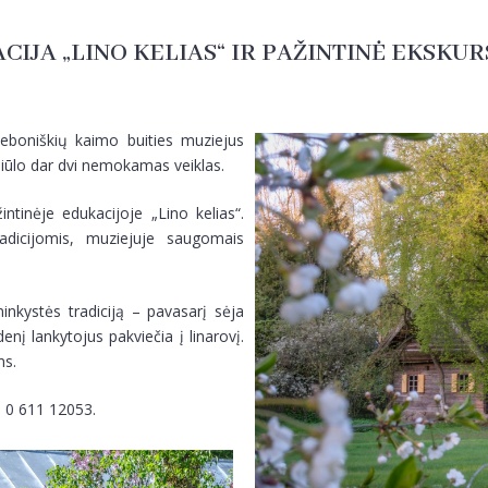
IJA „LINO KELIAS“ IR PAŽINTINĖ EKSKUR
leboniškių kaimo buities muziejus
 siūlo dar dvi nemokamas veiklas.
tinėje edukacijoje „Lino kelias“.
adicijomis, muziejuje saugomais
ninkystės tradiciją – pavasarį sėja
denį lankytojus pakviečia į linarovį.
ms.
l. 0 611 12053.