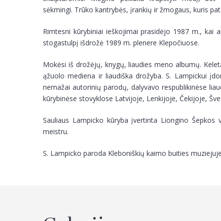
sėkmingi. Trūko kantrybės, įrankių ir žmogaus, kuris pat
Rimtesni kūrybiniai ieškojimai prasidėjo 1987 m., kai a
stogastulpį išdrožė 1989 m. plenere Klepočiuose.
Mokėsi iš drožėjų, knygų, liaudies meno albumų. Keletą
ąžuolo mediena ir liaudiška drožyba. S. Lampickui įdo
nemažai autorinių parodų, dalyvavo respublikinėse liau
kūrybinėse stovyklose Latvijoje, Lenkijoje, Čekijoje, Šved
Sauliaus Lampicko kūryba įvertinta Liongino Šepkos va
meistru.
S. Lampicko paroda Kleboniškių kaimo buities muziejuje 