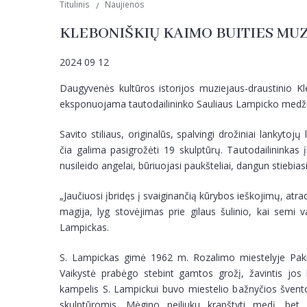
Titulinis
Naujienos
KLEBONIŠKIŲ KAIMO BUITIES MU
2024 09 12
Daugyvenės kultūros istorijos muziejaus-draustinio Kl
eksponuojama tautodailininko Sauliaus Lampicko medži
Savito stiliaus, originalūs, spalvingi drožiniai lankytoj
čia galima pasigrožėti 19 skulptūrų. Tautodailininkas 
nusileido angelai, būriuojasi paukšteliai, dangun stiebiasi
„Jaučiuosi įbridęs į svaiginančią kūrybos ieškojimų, atr
magija, lyg stovėjimas prie gilaus šulinio, kai semi 
Lampickas.
S. Lampickas gimė 1962 m. Rozalimo miestelyje Pakr
Vaikystė prabėgo stebint gamtos grožį, žavintis jos 
kampelis S. Lampickui buvo miestelio bažnyčios švent
skulptūromis. Mėgino peiliuku krapštyti medį, bet