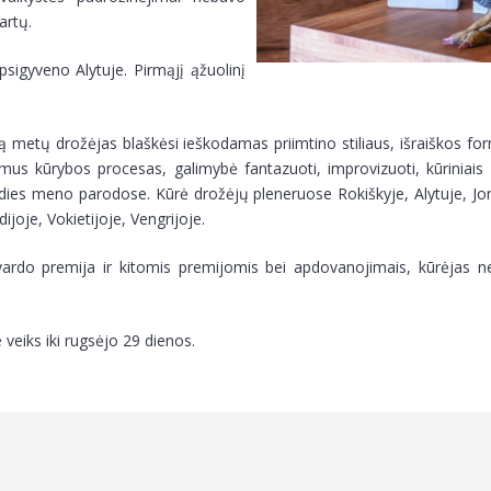
artų.
psigyveno Alytuje. Pirmąjį ąžuolinį
 metų drožėjas blaškėsi ieškodamas priimtino stiliaus, išraiškos for
mus kūrybos procesas, galimybė fantazuoti, improvizuoti, kūriniais i
dies meno parodose. Kūrė drožėjų pleneruose Rokiškyje, Alytuje, Joni
ijoje, Vokietijoje, Vengrijoje.
rdo premija ir kitomis premijomis bei apdovanojimais, kūrėjas ne k
veiks iki rugsėjo 29 dienos.