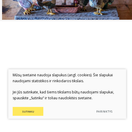
Mūsų svetainė naudoja slapukus (angl. cookies). Šie slapukai
naudojami statistikos ir rinkodaros tikslais.
Jei Jūs sutinkate, kad šiems tikslams būtų naudojami slapukai,
spauskite „Sutinku“ ir toliau naudokitės svetaine.
SUTINKU
PARINKTYS