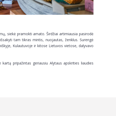
mų, siekė pramokti amato. Širdžiai artimiausia pasirodė
šsakyti tam tikras mintis, nuojautas, ženklus. Surengė
škyje, Kulautuvoje ir kitose Lietuvos vietose, dalyvavo
artą pripažintas geriausiu Alytaus apskrities liaudies