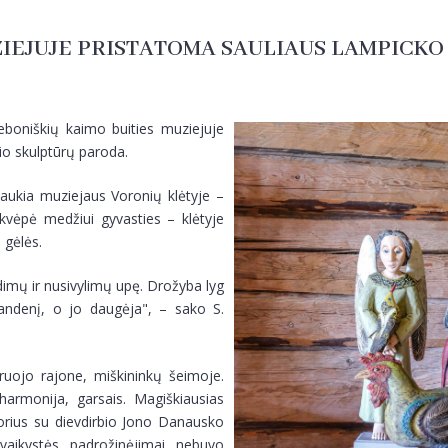
ZIEJUJE PRISTATOMA SAULIAUS LAMPICKO
eboniškių kaimo buities muziejuje
o skulptūrų paroda.
ų laukia muziejaus Voronių klėtyje –
įkvėpė medžiui gyvasties – klėtyje
 gėlės.
adimų ir nusivylimų upę. Drožyba lyg
vandenį, o jo daugėja", – sako S.
uojo rajone, miškininkų šeimoje.
harmonija, garsais. Magiškiausias
orius su dievdirbio Jono Danausko
 vaikystės padrožinėjimai nebuvo