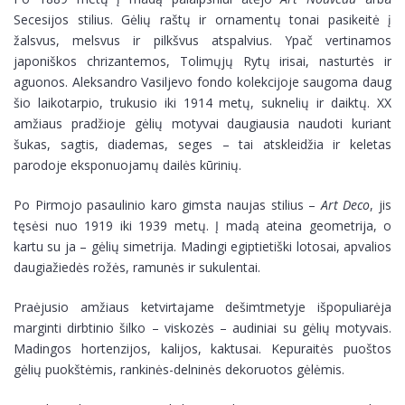
Secesijos stilius. Gėlių raštų ir ornamentų tonai pasikeitė į
žalsvus, melsvus ir pilkšvus atspalvius. Ypač vertinamos
japoniškos chrizantemos, Tolimųjų Rytų irisai, nasturtės ir
aguonos. Aleksandro Vasiljevo fondo kolekcijoje saugoma daug
šio laikotarpio, trukusio iki 1914 metų, suknelių ir daiktų. XX
amžiaus pradžioje gėlių motyvai daugiausia naudoti kuriant
šukas, sagtis, diademas, seges – tai atskleidžia ir keletas
parodoje eksponuojamų dailės kūrinių.
Po Pirmojo pasaulinio karo gimsta naujas stilius –
Art Deco
, jis
tęsėsi nuo 1919 iki 1939 metų. Į madą ateina geometrija, o
kartu su ja – gėlių simetrija. Madingi egiptietiški lotosai, apvalios
daugiažiedės rožės, ramunės ir sukulentai.
Praėjusio amžiaus ketvirtajame dešimtmetyje išpopuliarėja
marginti dirbtinio šilko – viskozės – audiniai su gėlių motyvais.
Madingos hortenzijos, kalijos, kaktusai. Kepuraitės puoštos
gėlių puokštėmis, rankinės-delninės dekoruotos gėlėmis.