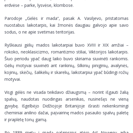
erdvėse – parke, lysvėse, klombose.
Parodoje „Gėlės ir mada“, pasak A. Vasiljevo, pristatomas
nuostabus laikotarpis, kai žmonės daugiau galvojo apie savo
sodus, o ne apie svetimas teritorijas.
Ryškiausi gėlių mados laikotarpiai buvo XVIII ir XIX amžiai –
rokoko, neoklasicizmo, romantizmo stiliai, Viktorijos laikotarpis.
Šiuo periodu ypač daug laiko buvo skiriama siuvinėti rankomis.
Gėlių motyvai siuvinėti ant rankinių, šilkinių piniginių, avalynės,
kojinių, skėčių, šalikėlių ir skarelių, laikotarpiui ypač būdingi rožių
motyvai.
Visgi gėlės ne visada teikdavo džiaugsmą – norint išgauti žalią
spalvą, naudotas nuodingas arsenikas, nusinešęs ne vieną
gyvybę. Išgelbėjo Didžiojoje Britanijoje išrasti nekenksmingi
cheminiai anilino dažai, paįvairinę mados pasaulio spalvų paletę
ir praplėtę tonų gamą.
Po 1889 metų į madą palaipsniui atėjo
Art Nouveau
arba