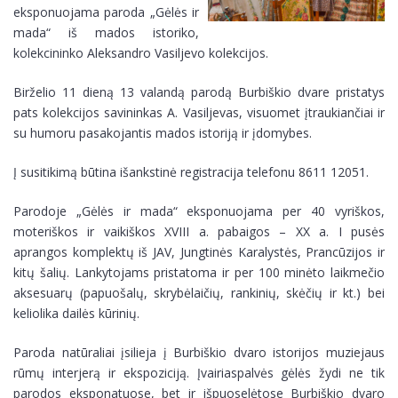
eksponuojama paroda „Gėlės ir
mada“ iš mados istoriko,
kolekcininko Aleksandro Vasiljevo kolekcijos.
Birželio 11 dieną 13 valandą parodą Burbiškio dvare pristatys
pats kolekcijos savininkas A. Vasiljevas, visuomet įtraukiančiai ir
su humoru pasakojantis mados istoriją ir įdomybes.
Į susitikimą būtina išankstinė registracija telefonu 8611 12051.
Parodoje „Gėlės ir mada“ eksponuojama per 40 vyriškos,
moteriškos ir vaikiškos XVIII a. pabaigos – XX a. I pusės
aprangos komplektų iš JAV, Jungtinės Karalystės, Prancūzijos ir
kitų šalių. Lankytojams pristatoma ir per 100 minėto laikmečio
aksesuarų (papuošalų, skrybėlaičių, rankinių, skėčių ir kt.) bei
keliolika dailės kūrinių.
Paroda natūraliai įsilieja į Burbiškio dvaro istorijos muziejaus
rūmų interjerą ir ekspoziciją. Įvairiaspalvės gėlės žydi ne tik
parodos eksponatuose, bet ir išpuoselėtose Burbiškio dvaro