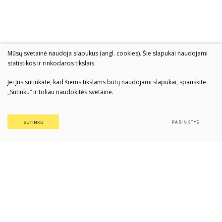
Mūsų svetainė naudoja slapukus (angl. cookies). Šie slapukai naudojami
statistikos ir rinkodaros tikslais.
Jei Jūs sutinkate, kad šiems tikslams būtų naudojami slapukai, spauskite
„Sutinku“ ir toliau naudokitės svetaine.
SUTINKU
PARINKTYS