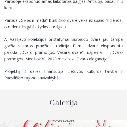
Parodoje eksponuojamas laikotarpis baigiasi Antruoju pasauliniu
karu.
Paroda „Gėlės ir mada“ Burbiškio dvare veiks iki spalio 1 dienos,
o rudeninės gėlės žydės dar ilgiau.
A. Vasiljevo kolekcijos pristatymai Burbiškio dvare jau tampa
gražia vasaros pradžios tradicija. Pernai dvare eksponuota
paroda „Dvaro pramogos. Vasara dvare“, užpernai – „Dvaro
pramogos. Medžioklė“, 2020 metais – „Dvaro elegancija“.
Projektą iš dalies finansuoja Lietuvos kultūros taryba ir
Radviliškio rajono savivaldybė.
Galerija