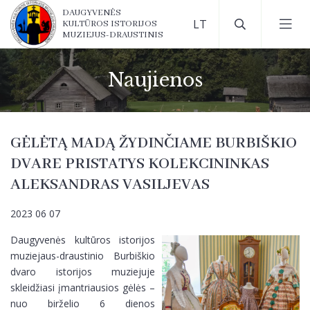
DAUGYVENĖS
KULTŪROS ISTORIJOS
MUZIEJUS-DRAUSTINIS
Naujienos
GĖLĖTĄ MADĄ ŽYDINČIAME BURBIŠKIO
DVARE PRISTATYS KOLEKCININKAS
ALEKSANDRAS VASILJEVAS
2023 06 07
Daugyvenės kultūros istorijos
muziejaus-draustinio Burbiškio
dvaro istorijos muziejuje
skleidžiasi įmantriausios gėlės –
nuo birželio 6 dienos