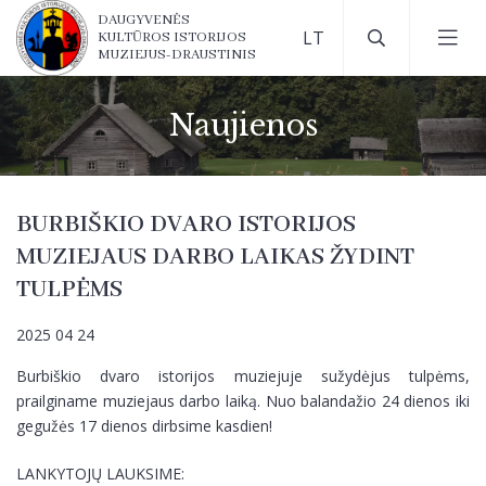
DAUGYVENĖS
KULTŪROS ISTORIJOS
MUZIEJUS-DRAUSTINIS
Naujienos
BURBIŠKIO DVARO ISTORIJOS
MUZIEJAUS DARBO LAIKAS ŽYDINT
TULPĖMS
2025 04 24
Burbiškio dvaro istorijos muziejuje sužydėjus tulpėms,
prailginame muziejaus darbo laiką. Nuo balandažio 24 dienos iki
gegužės 17 dienos dirbsime kasdien!
LANKYTOJŲ LAUKSIME: