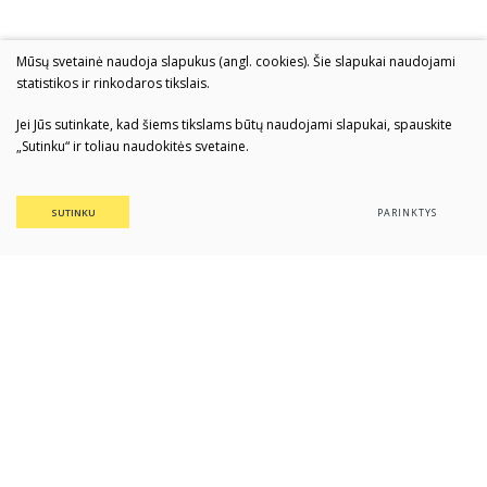
Mūsų svetainė naudoja slapukus (angl. cookies). Šie slapukai naudojami
statistikos ir rinkodaros tikslais.
Jei Jūs sutinkate, kad šiems tikslams būtų naudojami slapukai, spauskite
„Sutinku“ ir toliau naudokitės svetaine.
SUTINKU
PARINKTYS