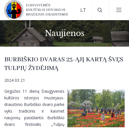
DAUGYVENĖS
KULTŪROS ISTORIJOS
MUZIEJUS-DRAUSTINIS
Naujienos
BURBIŠKIO DVARAS 23-ĄJĮ KARTĄ ŠVĘS
TULPIŲ ŽYDĖJIMĄ
2024 03 21
Gegužės 11 dieną Daugyvenės
kultūros istorijos muziejaus-
draustinio Burbiškio dvaro parke
vyks tradicinis ir kasmet
naujovių pasiūlantis Burbiškio
dvaro festivalis „Tulpių