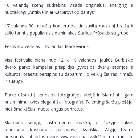
16 valandą sceną sudrebins visada originalūs, energingi ir
nuotaikingi „Antikvariniai Kašpirovskio dantys“.
17 valandą 30 minučių koncertuos itin savitą muzikinį braižą ir
stilių turintis populiarusis dainininkas Saulius Prūsaitis su grupe.
Festivalio vedėjas – Rolandas Mackevičius.
Visą festivalio dieną, nuo 12 iki 18 valandos, jaukūs Burbiškio
dvaro parko kampeliai prisipildys gyvosios dvarų istorijos ir
kultūros, praeitis persipins su dabartimi, o veiklų čia ras ir maži,
ir suaugę.
Parke užsukti į senosios fotografijos ateljė ir įsiamžinti ilgam
prisiminimui kvies elegantiški fotografai. Talentingi šaržų piešėjai
pieš šmaikščius, nuotaikingus portretus.
Skambės senųjų instrumentų muzika, o šokyje suksis
renesanso kostiumais pasipuošę dvariškiai. Atgiję teatro
personažai atkartos dvare gyvavusią pasivaikščiojimų tradiciją,