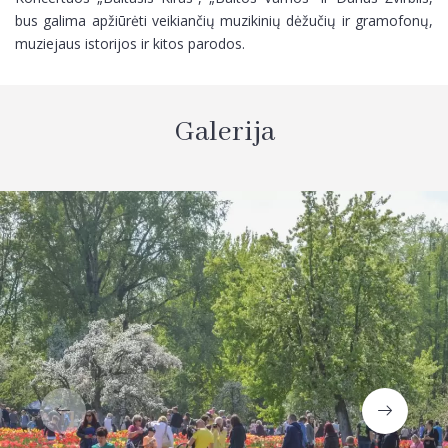
bus galima apžiūrėti veikiančių muzikinių dėžučių ir gramofonų,
muziejaus istorijos ir kitos parodos.
Galerija