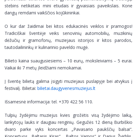
stebins netikėtais mini etiudais ir gyvaisiais paveikslais. Kone
dangų remdami vaikščios kojūkininkai.
O kur dar žaidimai bei kitos edukacinės veiklos ir pramogos!
Tradiciškai šventėje veiks senovinių automobilių, muzikinių
dėžučių ir gramofonų, muziejaus istorijos ir kitos parodos,
tautodailininkų ir kulinarinio paveldo mugė.
Bilieto kaina suaugusiesiems – 10 eurų, moksleiviams – 5 eurai.
Vaikai iki 7 metų įleidžiami nemokamai.
Į šventę bilietą galima įsigyti muziejaus puslapyje bei atvykus į
festivalį. Bilietai:
bilietai.daugyvenesmuziejus.lt
Išsamesnė informacija: tel. +370 422 56 110.
Tulpių žydėjimu muziejus kvies grožėtis visą žydėjimo laiką,
lankytojų lauks ir daugiau renginių. Gegužės 12 dieną Burbiškio
dvaro parke vyks koncertas „Pavasario paukščių balsai“.
Koncertuos „Baltasis Kiras“, „Baltos Varnos“ ir Darius Žvirblis,