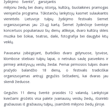
žydėjimo šventė“, garsėjantis
milijonu žiedų bei dvarų istoriją, kultūrą, šiuolaikines pramogas
vienijančia programa. Tūkstančių lankytojų kasmet sulaukiantis
vienintelis Lietuvoje tulpių žydėjimo festivalis šiemet
organizuojamas jau 23-ąjį kartą. Šiemet žydinčioje šventėje
koncertuos populiariausi šių dienų atlikėjai, dvaro kultūrą skleis
muzika bei šokiai, teatras, dailė, fotografija bei daugybė kitų
veiklų.
Pavasariui įsibėgėjant, Burbiškio dvaro gėlynuose, lysvėse,
klombose stiebiasi tulpių lapai, o netrukus saulę pasveikins ir
pirmieji ankstyvųjų veislių žiedai. Pernai pirmosios tulpės dvare
pražydo balandžio 18 dieną, o festivalis tradiciškai
organizuojamas antrąjį gegužės šeštadienį, kai dvaras jau
skendi žieduose.
Gegužės 11 dieną šventė prasidės 12 valandą. Lankytojai
kviečiami grožėtis visa palete įvairiausių veislių žiedų, išsirinkti
gražiausias iš gražiausių tulpių, įsiamžinti milijono žiedų jūroje.