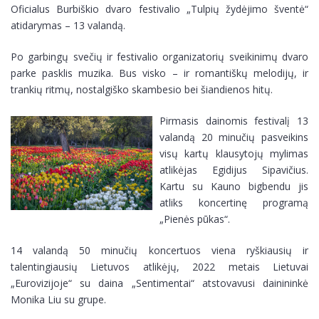
Oficialus Burbiškio dvaro festivalio „Tulpių žydėjimo šventė“
atidarymas – 13 valandą.
Po garbingų svečių ir festivalio organizatorių sveikinimų dvaro
parke pasklis muzika. Bus visko – ir romantiškų melodijų, ir
trankių ritmų, nostalgiško skambesio bei šiandienos hitų.
Pirmasis dainomis festivalį 13
valandą 20 minučių pasveikins
visų kartų klausytojų mylimas
atlikėjas Egidijus Sipavičius.
Kartu su Kauno bigbendu jis
atliks koncertinę programą
„Pienės pūkas“.
14 valandą 50 minučių koncertuos viena ryškiausių ir
talentingiausių Lietuvos atlikėjų, 2022 metais Lietuvai
„Eurovizijoje“ su daina „Sentimentai“ atstovavusi dainininkė
Monika Liu su grupe.