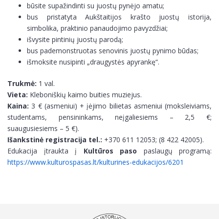
būsite supažindinti su juostų pynėjo amatu;
bus pristatyta Aukštaitijos krašto juostų istorija,
simbolika, praktinio panaudojimo pavyzdžiai;
išvysite pintinių juostų parodą;
bus pademonstruotas senovinis juostų pynimo būdas;
išmoksite nusipinti „draugystės apyrankę“.
Trukmė:
1 val.
Vieta:
Kleboniškių kaimo buities muziejus.
Kaina:
3 € (asmeniui) + įėjimo bilietas asmeniui (moksleiviams,
studentams, pensininkams, neįgaliesiems – 2,5 €;
suaugusiesiems – 5 €).
Išankstinė registracija tel.:
+370 611 12053; (8 422 42005).
Edukacija įtraukta į
Kultūros paso
paslaugų programą:
https://www.kulturospasas.lt/kulturines-edukacijos/6201