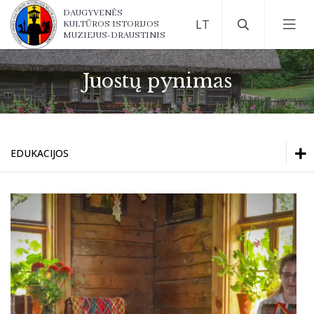
DAUGYVENĖS
KULTŪROS ISTORIJOS
MUZIEJUS-DRAUSTINIS
Juostų pynimas
EDUKACIJOS
Edukacijos
Edukacijos
Kontaktinės edukacijos
Kontaktinės edukacijos
Kultūros pasas
Kultūros pasas
Ekskursijos
Ekskursijos