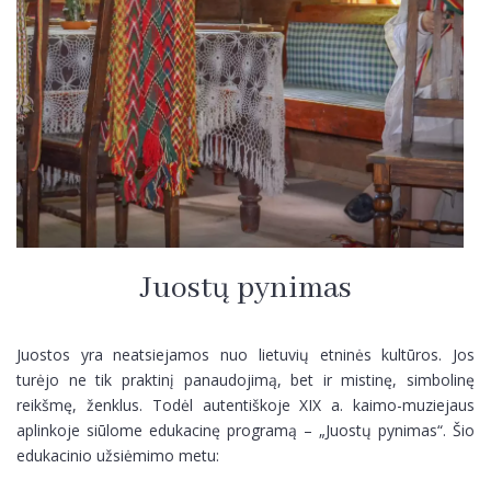
Žygiai
Žygiai
Juostų pynimas
Juostos yra neatsiejamos nuo lietuvių etninės kultūros. Jos
turėjo ne tik praktinį panaudojimą, bet ir mistinę, simbolinę
reikšmę, ženklus. Todėl autentiškoje XIX a. kaimo-muziejaus
aplinkoje siūlome edukacinę programą – „Juostų pynimas“. Šio
edukacinio užsiėmimo metu: