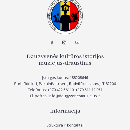
Daugyvenės kultūros istorijos
muziejus-draustinis
Įstaigos kodas: 188208646
Burbiškio k. 1, Pakalniškių sen., Radviliškio r. sav., LT-82206
Telefonas: +370 422 56110, +370
611 12 051
El. paštas: info@daugyvenesmuziejus.lt
Informacija
Struktūra ir kontaktai