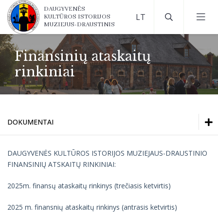
DAUGYVENĖS
KULTŪROS ISTORIJOS
MUZIEJUS-DRAUSTINIS
Finansinių ataskaitų
rinkiniai
DOKUMENTAI
Nuostatai
DAUGYVENĖS KULTŪROS ISTORIJOS MUZIEJAUS-DRAUSTINIO
FINANSINIŲ ATSKAITŲ RINKINIAI:
Planai ir ataskaitos
2025m. finansų ataskaitų rinkinys (trečiasis ketvirtis)
Darbo užmokestis
2025 m. finansnių ataskaitų rinkinys (antrasis ketvirtis)