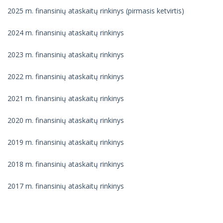
Tarnybiniai lengvieji automobiliai
2025 m. finansinių ataskaitų rinkinys (pirmasis ketvirtis)
2024 m. finansinių ataskaitų rinkinys
Dokumentai
2023 m. finansinių ataskaitų rinkinys
Finansinių ataskaitų rinkiniai
2022 m. finansinių ataskaitų rinkinys
Biudžeto vykdymo ataskaitų rinkiniai
2021 m. finansinių ataskaitų rinkinys
Lėšos veiklai viešinti
2020 m. finansinių ataskaitų rinkinys
Kiti dokumentai
2019 m. finansinių ataskaitų rinkinys
2018 m. finansinių ataskaitų rinkinys
2017 m. finansinių ataskaitų rinkinys