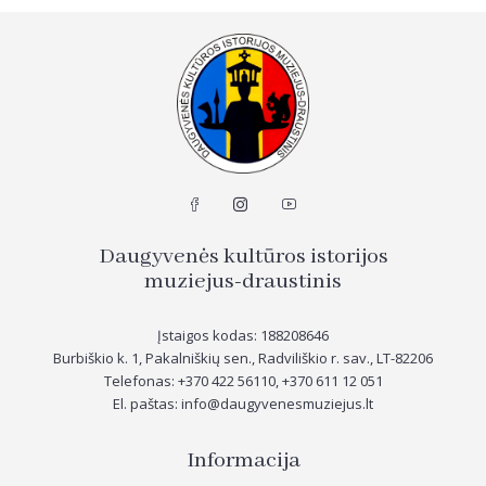
Daugyvenės kultūros istorijos
muziejus-draustinis
Įstaigos kodas: 188208646
Burbiškio k. 1, Pakalniškių sen., Radviliškio r. sav., LT-82206
Telefonas: +370 422 56110, +370
611 12 051
El. paštas: info@daugyvenesmuziejus.lt
Informacija