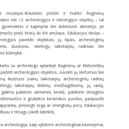
s muziejus-draustinis prižiūri ir tvarko Raginėnų
daro net 12 archeologijos ir mitologijos objektų – tai
ės gyvenvietės ir kapinynai bei dubenuoti akmenys. Jie
tmečio prieš Kristų iki XIV amžiaus. Edukacijos tikslas –
ologijos paveldo objektais, jų tipais, archeologinių
iniu sluoksniu, skirtingų laikotarpių radiniais bei
mo būtinybe.
 kartu su archeologu aplankyti Raginėnų ar Kleboniškių
i“ pažinti archeologijos objektus, suvokti jų skirtumus bei
ą iliustruos įvairių laikotarpių archeologinių radinių
kirtingų laikotarpių dirbinių medžiagiškumą, jų raidą,
alima pakilnoti akmeninį kirvelį, patikrinti titnaginio
rūkšniuotos ir grublėtos keramikos puodus, pasipuošti
 apyrankę, prisisegti segę ar smeigtukų porą. Edukacijos
tuvu ir titnagu įskelti kibirkštį.
ra archeologija, kaip vykdomi archeologiniai kasinėjimai,