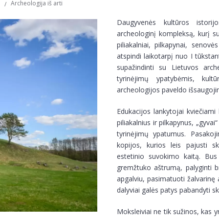
Archeologija iš arti
Daugyvenės kultūros istorijo
archeologinį kompleksą, kurį su
piliakalniai, pilkapynai, senov
atspindi laikotarpį nuo I tūkstan
supažindinti su Lietuvos arche
tyrinėjimų ypatybėmis, kultūr
archeologijos paveldo išsaugoji
Edukacijos lankytojai kviečiami
piliakalnius ir pilkapynus, „gyva
tyrinėjimų ypatumus. Pasakojim
kopijos, kurios leis pajusti s
estetinio suvokimo kaitą. Bus g
gremžtuko aštrumą, palyginti b
apgalviu, pasimatuoti žalvarinę
dalyviai galės patys pabandyti skil
Moksleiviai ne tik sužinos, kas y