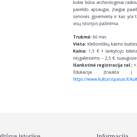
kokie būna archeologiniai radin
paveldo apsaugai, įtaigiai paaiš
senovės gyvenvietę ir kas yra t
visų istorijos pažinimui.
Trukmė:
60 min.
Vieta:
Kleboniškių kaimo buities
Kaina:
1,5 € + lankytojo bilie
neįgaliesiems – 2,5 €; suaugusie
Išankstinė registracija tel.:
+
Edukacija įtraukta
https://www.kulturospasas.lt/ku
tūros istorijos
Informacija