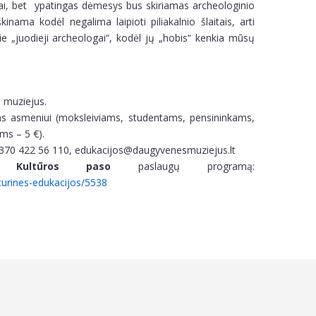
iai, bet ypatingas dėmesys bus skiriamas archeologinio
kinama kodėl negalima laipioti piliakalnio šlaitais, arti
ie „juodieji archeologai“, kodėl jų „hobis“ kenkia mūsų
 muziejus.
tas asmeniui (moksleiviams, studentams, pensininkams,
ms – 5 €).
370 422 56 110, edukacijos@daugyvenesmuziejus.lt
 į
Kultūros paso
paslaugų programą:
lturines-edukacijos/5538