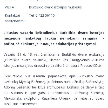
VIETA
Burbiškio dvaro istorijos muziejus
Kontaktai
Tel. 0 422 56110
pasiteiravimui
Likusius vasario šeštadienius Burbiškio dvaro istorijos
muziejuje lankytojų laukia nemokami renginiai –
pažintinė ekskursija ir naujos edukacijos pristatymai.
Vasario 21 d. 13 val. žiemiškame Burbiškio dvare ekskursiją
„Burbiškio dvaro savininkų likimai“ ves Daugyvenės kultūros
istorijos muziejaus-draustinio direktorė dr. Laura Prascevičiūtė.
Ekskursijoje bus išsamiai papasakota apie Burbiškio dvaro
savininką Mykolą Baženskį, jo šeimos narius Emiliją Baženskytę,
Adomą Baženskį bei kitus artimuosius. Ekskursijos dalyviai taip
pat sužinos ir apie garsius amžininkus – rašytoją Kornelijų
Makušinskį, skulptorių Kazimierą Ulianskį bei kitas su dvaru
susijusias asmenybes.