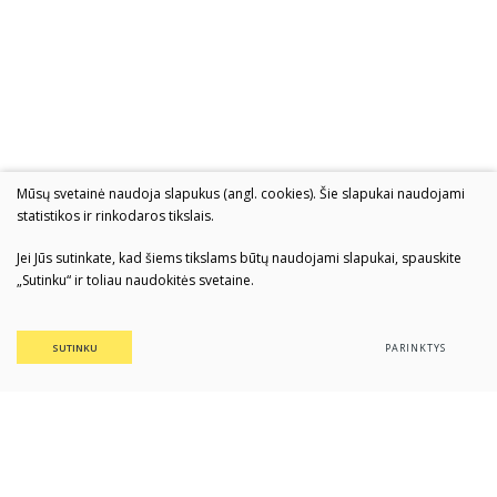
Mūsų svetainė naudoja slapukus (angl. cookies). Šie slapukai naudojami
statistikos ir rinkodaros tikslais.
Jei Jūs sutinkate, kad šiems tikslams būtų naudojami slapukai, spauskite
„Sutinku“ ir toliau naudokitės svetaine.
SUTINKU
PARINKTYS