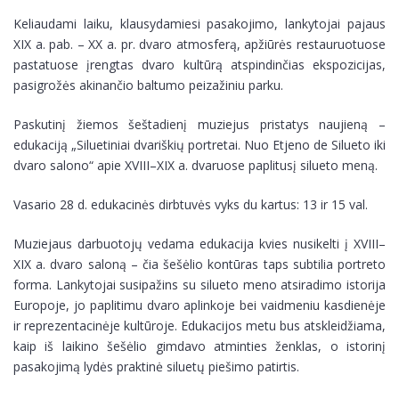
Keliaudami laiku, klausydamiesi pasakojimo, lankytojai pajaus
XIX a. pab. – XX a. pr. dvaro atmosferą, apžiūrės restauruotuose
pastatuose įrengtas dvaro kultūrą atspindinčias ekspozicijas,
pasigrožės akinančio baltumo peizažiniu parku.
Paskutinį žiemos šeštadienį muziejus pristatys naujieną –
edukaciją „Siluetiniai dvariškių portretai. Nuo Etjeno de Silueto iki
dvaro salono“ apie XVIII–XIX a. dvaruose paplitusį silueto meną.
Vasario 28 d. edukacinės dirbtuvės vyks du kartus: 13 ir 15 val.
Muziejaus darbuotojų vedama edukacija kvies nusikelti į XVIII–
XIX a. dvaro saloną – čia šešėlio kontūras taps subtilia portreto
forma. Lankytojai susipažins su silueto meno atsiradimo istorija
Europoje, jo paplitimu dvaro aplinkoje bei vaidmeniu kasdienėje
ir reprezentacinėje kultūroje. Edukacijos metu bus atskleidžiama,
kaip iš laikino šešėlio gimdavo atminties ženklas, o istorinį
pasakojimą lydės praktinė siluetų piešimo patirtis.