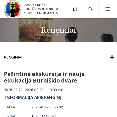
DAUGYVENĖS
KULTŪROS ISTORIJOS
MUZIEJUS-DRAUSTINIS
Renginiai
RENGINIAI
Renginiai
Pažintinė ekskursija ir nauja
edukacija Burbiškio dvare
Parodos muziejuje
2026 02 21–2026 02 28 13:00 val.
Renginiai
INFORMACIJA APIE RENGINĮ
Virtualios parodos
Parodos muziejuje
DATA
2026-02-21; 02-28;
Virtualios parodos
LAIKAS
13:00;15:00 val.