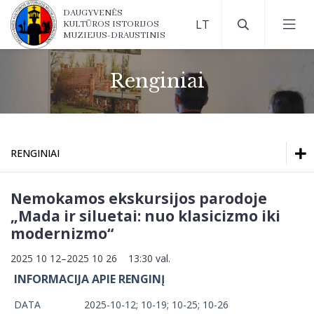
DAUGYVENĖS
KULTŪROS ISTORIJOS
MUZIEJUS-DRAUSTINIS
Renginiai
RENGINIAI
Renginiai
Nemokamos ekskursijos parodoje
„Mada ir siluetai: nuo klasicizmo iki
Parodos muziejuje
modernizmo“
Renginiai
2025 10 12–2025 10 26 13:30 val.
Virtualios parodos
Parodos muziejuje
INFORMACIJA APIE RENGINĮ
Virtualios parodos
DATA
2025-10-12; 10-19; 10-25; 10-26