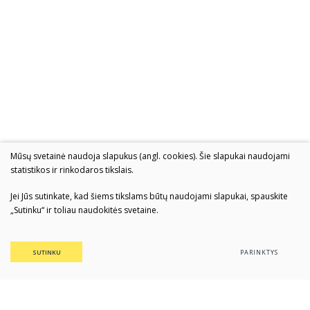
Mūsų svetainė naudoja slapukus (angl. cookies). Šie slapukai naudojami
statistikos ir rinkodaros tikslais.
Jei Jūs sutinkate, kad šiems tikslams būtų naudojami slapukai, spauskite
„Sutinku“ ir toliau naudokitės svetaine.
SUTINKU
PARINKTYS