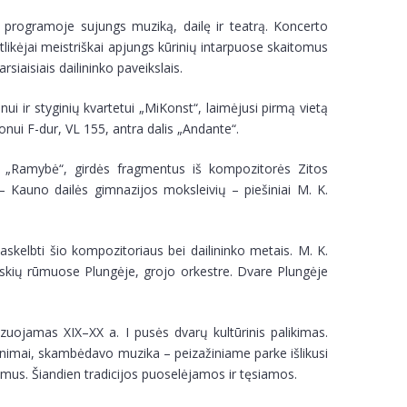
u programoje sujungs muziką, dailę ir teatrą. Koncerto
 atlikėjai meistriškai apjungs kūrinių intarpuose skaitomus
siaisiais dailininko paveikslais.
 ir styginių kvartetui „MiKonst“, laimėjusi pirmą vietą
onui F-dur, VL 155, antra dalis „Andante“.
lą „Ramybė“, girdės fragmentus iš kompozitorės Zitos
– Kauno dailės gimnazijos moksleivių – piešiniai M. K.
skelbti šio kompozitoriaus bei dailininko metais. M. K.
skių rūmuose Plungėje, grojo orkestre. Dvare Plungėje
izuojamas XIX–XX a. I pusės dvarų kultūrinis palikimas.
dinimai, skambėdavo muzika – peizažiniame parke išlikusi
us. Šiandien tradicijos puoselėjamos ir tęsiamos.