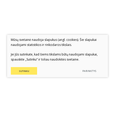
Mūsų svetainė naudoja slapukus (angl. cookies). Šie slapukai
naudojami statistikos ir rinkodaros tikslais.
Jei Jūs sutinkate, kad šiems tikslams būtų naudojami slapukai,
spauskite „Sutinku“ ir toliau naudokitės svetaine.
SUTINKU
PARINKTYS