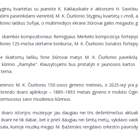
ginių kvartetas su pianiste K. Kaklauskaite ir aktoriumi H. Savicki
ašimi pasirinkdami vienintelį M. K. Čiurlionio Styginių kvartetą c-moll,
rlionio laiškus Sofijai, o multimedijos ekrane žiūrovai galės mėgautis gar
 skambės kompozitoriaus Remigijaus Merkelio kompozicija fortepijonui
rlionio 125-mečiui skirtame konkurse, M. K. Čiurlionio Sonatos fortepij
se skaitomų laiškų fone žiūrovai matys M. K. Čiurlionio paveiks
 kūrinio „Ramybė“. Klausytojams bus pristatyti ir jaunosios kartos 
o tema.
nimos M. K. Čiurlionio 150-osios gimimo metinės, o 2025-ieji yra pa
is brendo dvaro aplinkoje – 1889–1893 metais gyveno ir mokėsi Ogin
 pirmuosius savo muzikinius kūrinius.
 dvaro istorijos muziejuje jau daugiau nei tris dešimtmečius aktual
 dvare ne tik dabar, bet ir prieš daugiau nei šimtą metų, vykdavo vai
sala, kurioje muziką mėgęs M. Baženskis rengdavo orkestro pasirodym