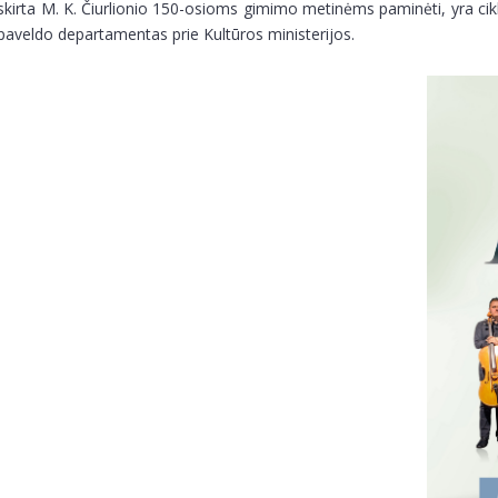
skirta M. K. Čiurlionio 150-osioms gimimo metinėms paminėti, yra cik
paveldo departamentas prie Kultūros ministerijos.