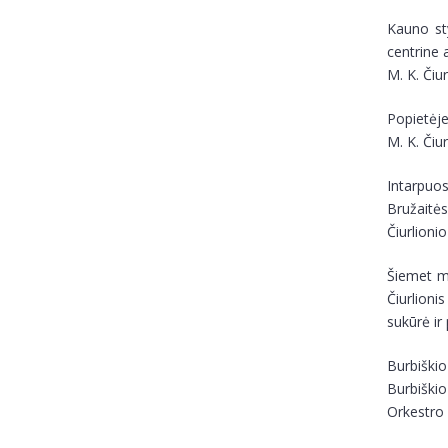
Kauno sty
centrine 
M. K. Čiu
Popietėje
M. K. Čiu
Intarpuo
Bružaitės
Čiurlioni
Šiemet mi
Čiurlion
sukūrė ir
Burbiškio
Burbiškio
Orkestro 