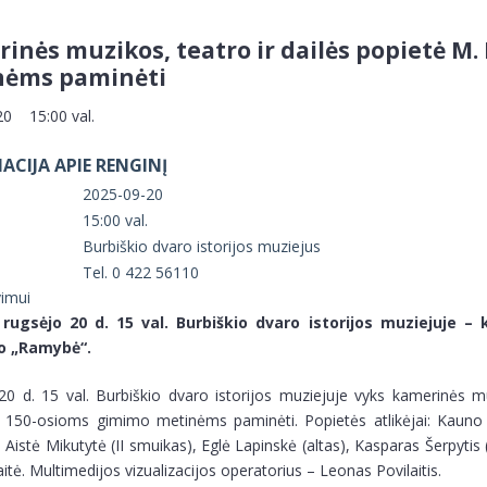
inės muzikos, teatro ir dailės popietė M.
nėms paminėti
20 15:00 val.
ACIJA APIE RENGINĮ
2025-09-20
15:00 val.
Burbiškio dvaro istorijos muziejus
i
Tel. 0 422 56110
vimui
rugsėjo 20 d. 15 val. Burbiškio dvaro istorijos muziejuje –
io „Ramybė“.
0 d. 15 val. Burbiškio dvaro istorijos muziejuje vyks kamerinės mu
o 150-osioms gimimo metinėms paminėti. Popietės atlikėjai: Kauno s
 Aistė Mikutytė (II smuikas), Eglė Lapinskė (altas), Kasparas Šerpytis 
itė. Multimedijos vizualizacijos operatorius – Leonas Povilaitis.