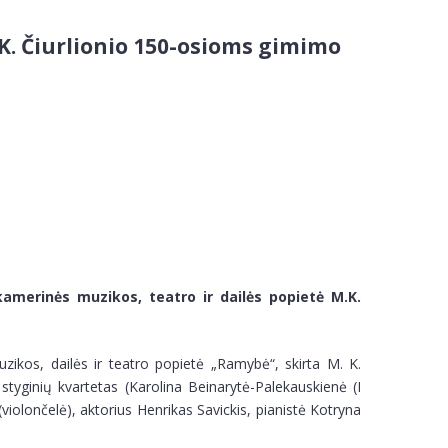
 K. Čiurlionio 150-osioms gimimo
 kamerinės muzikos, teatro ir dailės popietė M.K.
zikos, dailės ir teatro popietė „Ramybė“, skirta M. K.
tyginių kvartetas (Karolina Beinarytė-Palekauskienė (I
(violončelė), aktorius Henrikas Savickis, pianistė Kotryna