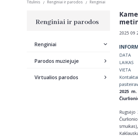
Titulinis
Renginiai ir parodos
Renginiai
Kamer
meti
Renginiai ir parodos
2025 09 
Renginiai
INFORM
DATA
Parodos muziejuje
LAIKAS
VIETA
Virtualios parodos
Kontakta
pasiteira
2025 m. 
Čiurlion
Rugsėjo 2
Čiurlioni
smuikas),
Kaklauska