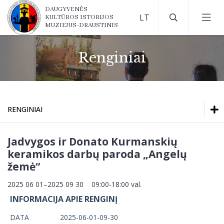
DAUGYVENĖS
KULTŪROS ISTORIJOS
MUZIEJUS-DRAUSTINIS
Renginiai
RENGINIAI
Renginiai
Jadvygos ir Donato Kurmanskių
keramikos darbų paroda „Angelų
Parodos muziejuje
žemė“
Renginiai
2025 06 01–2025 09 30 09:00-18:00 val.
Virtualios parodos
Parodos muziejuje
INFORMACIJA APIE RENGINĮ
Virtualios parodos
DATA
2025-06-01-09-30