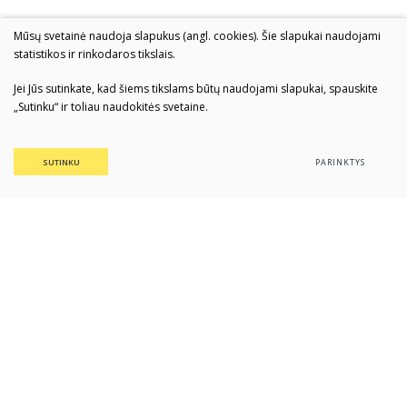
Mūsų svetainė naudoja slapukus (angl. cookies). Šie slapukai naudojami
statistikos ir rinkodaros tikslais.
Jei Jūs sutinkate, kad šiems tikslams būtų naudojami slapukai, spauskite
„Sutinku“ ir toliau naudokitės svetaine.
SUTINKU
PARINKTYS
Daugyvenės kultūros istorijos