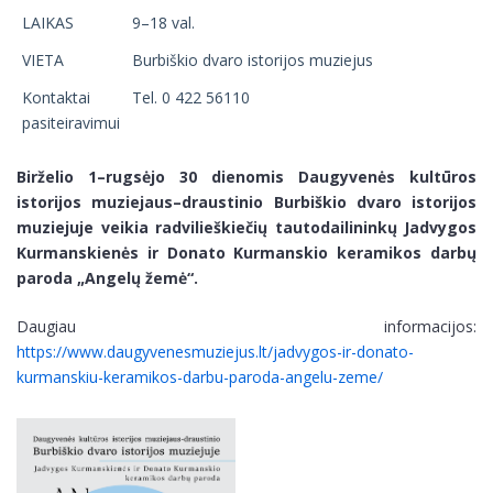
LAIKAS
9–18 val.
VIETA
Burbiškio dvaro istorijos muziejus
Kontaktai
Tel. 0 422 56110
pasiteiravimui
Birželio 1–rugsėjo 30 dienomis Daugyvenės kultūros
istorijos muziejaus–draustinio Burbiškio dvaro istorijos
muziejuje veikia radvilieškiečių tautodailininkų Jadvygos
Kurmanskienės ir Donato Kurmanskio keramikos darbų
paroda „Angelų žemė“.
Daugiau informacijos:
https://www.daugyvenesmuziejus.lt/jadvygos-ir-donato-
kurmanskiu-keramikos-darbu-paroda-angelu-zeme/