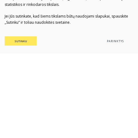
statistikos ir rinkodaros tikslais.
Jei Jūs sutinkate, kad šiems tikslams būtų naudojami slapukai, spauskite
„Sutinku“ ir toliau naudokitės svetaine.
SUTINKU
PARINKTYS
Daugyvenės kultūros istorijos
muziejus-draustinis