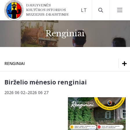
DAUGYVENĖS
KULTŪROS ISTORIJOS
MUZIEJUS-DRAUSTINIS
Renginiai
RENGINIAI
Renginiai
Birželio mėnesio renginiai
2026 06 02–2026 06 27
Parodos muziejuje
Renginiai
Virtualios parodos
Parodos muziejuje
Virtualios parodos