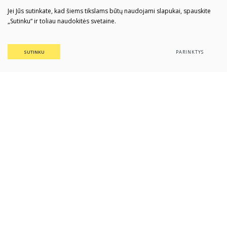
Jei Jūs sutinkate, kad šiems tikslams būtų naudojami slapukai, spauskite
„Sutinku“ ir toliau naudokitės svetaine.
SUTINKU
PARINKTYS
Daugyvenės kultūros istorijos
muziejus-draustinis
Įstaigos kodas: 188208646