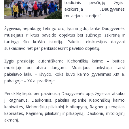
tradicinis pėsčiųjų žygis-
ekskursija „Daugyvenės
D.U.K.
Kaip mus rasti?
muziejaus istorijos“.
Metraštis
Muziejaus lankymo taisyklės
Žygeiviai, nepabūgę lietingo oro, lydimi gido, lankė Daugyvenės
muziejaus ir kitus paveldo objektus bei sužinojo išskirtinę ir
turtingą šio krašto istoriją. Pakeliui ekskursijos dalyviai
D.U.K.
suskaičiavo net per penkiasdešimt paveldo objektų.
Metraštis
Žygis prasidėjo autentiškame Kleboniškių kaime – buities
muziejuje po atviru dangumi. Muziejaus lankytojai tarsi
pakeliavo laiku – išvydo, koks buvo kaimo gyvenimas XIX a.
pabaigoje – XX a. pradžioje.
Persikėlę lieptu per patvinusią Daugyvenės upę, žygeiviai atkako
į Raginėnus, Daukonius, pakeliui aplankė Kleboniškių kaimo
kapinaites, Kleboniškių piliakalnį ir pilkapyną, Raginėnų senąsias
kapinaites, Raginėnų piliakalnį ir pilkapyną, Daukonių mitologinį
akmenį.