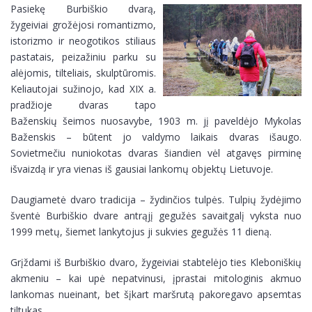
Pasiekę Burbiškio dvarą,
žygeiviai grožėjosi romantizmo,
istorizmo ir neogotikos stiliaus
pastatais, peizažiniu parku su
alėjomis, tilteliais, skulptūromis.
Keliautojai sužinojo, kad XIX a.
pradžioje dvaras tapo
Baženskių šeimos nuosavybe, 1903 m. jį paveldėjo Mykolas
Baženskis – būtent jo valdymo laikais dvaras išaugo.
Sovietmečiu nuniokotas dvaras šiandien vėl atgavęs pirminę
išvaizdą ir yra vienas iš gausiai lankomų objektų Lietuvoje.
Daugiametė dvaro tradicija – žydinčios tulpės. Tulpių žydėjimo
šventė Burbiškio dvare antrąjį gegužės savaitgalį vyksta nuo
1999 metų, šiemet lankytojus ji sukvies gegužės 11 dieną.
Grįždami iš Burbiškio dvaro, žygeiviai stabtelėjo ties Kleboniškių
akmeniu – kai upė nepatvinusi, įprastai mitologinis akmuo
lankomas nueinant, bet šįkart maršrutą pakoregavo apsemtas
tiltukas.