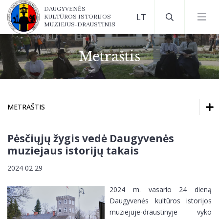
DAUGYVENĖS
KULTŪROS ISTORIJOS
MUZIEJUS-DRAUSTINIS
Metraštis
METRAŠTIS
Ekspozicijos
Ekspozicijos
Pėsčiųjų žygis vedė Daugyvenės
Darbo laikas
muziejaus istorijų takais
Darbo laikas
Bilietų kainos
2024 02 29
Kontaktai
Bilietų kainos
2024 m. vasario 24 dieną
Kaip mus rasti?
Daugyvenės kultūros istorijos
muziejuje-draustinyje vyko
Kontaktai
Muziejaus lankymo taisyklės