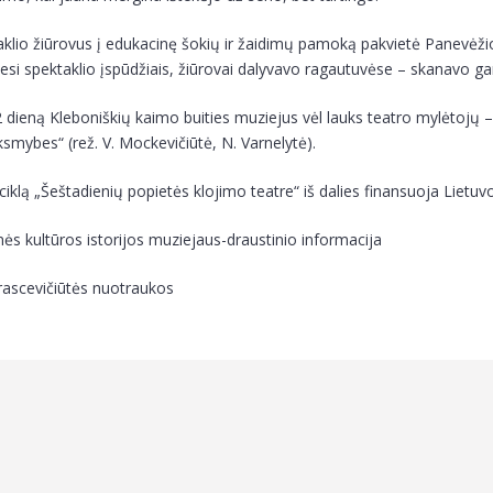
klio žiūrovus į edukacinę šokių ir žaidimų pamoką pakvietė Panevėžio 
si spektaklio įspūdžiais, žiūrovai dalyvavo ragautuvėse – skanavo g
 dieną Kleboniškių kaimo buities muziejus vėl lauks teatro mylėtojų –
ksmybes“ (rež. V. Mockevičiūtė, N. Varnelytė).
ciklą „Šeštadienių popietės klojimo teatre“ iš dalies finansuoja Lietuvo
s kultūros istorijos muziejaus-draustinio informacija
rascevičiūtės nuotraukos