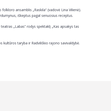
folkloro ansamblis „Raskila“ (vadovė Lina Vilienė).
ardumynus, iškeptus pagal senuosius receptus.
 teatras „Labas“ rodys spektaklį „Kas apsakys tas
s kultūros taryba ir Radviliškio rajono savivaldybė.