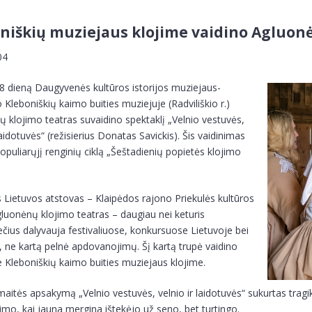
niškių muziejaus klojime vaidino Agluonė
 04
28 dieną Daugyvenės kultūros istorijos muziejaus-
o Kleboniškių kaimo buities muziejuje (Radviliškio r.)
 klojimo teatras suvaidino spektaklį „Velnio vestuvės,
laidotuvės“ (režisierius Donatas Savickis). Šis vaidinimas
opuliarųjį renginių ciklą „Šeštadienių popietės klojimo
Lietuvos atstovas – Klaipėdos rajono Priekulės kultūros
luonėnų klojimo teatras – daugiau nei keturis
ius dalyvauja festivaliuose, konkursuose Lietuvoje bei
, ne kartą pelnė apdovanojimų. Šį kartą trupė vaidino
Kleboniškių kaimo buities muziejaus klojime.
aitės apsakymą „Velnio vestuvės, velnio ir laidotuvės“ sukurtas tragi
vimo, kai jauna mergina ištekėjo už seno, bet turtingo.