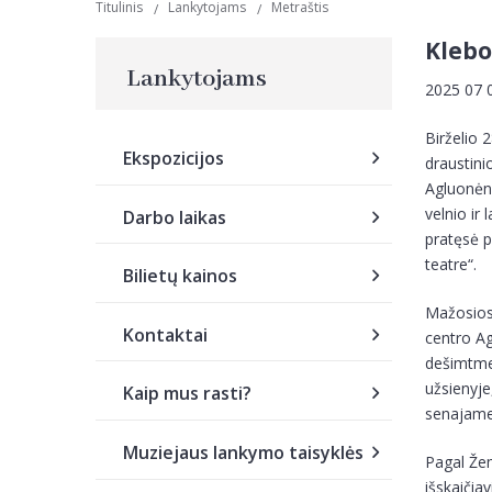
Titulinis
Lankytojams
Metraštis
Klebo
Lankytojams
2025 07
Birželio 
Ekspozicijos
draustini
Agluonėnų
velnio ir 
Darbo laikas
pratęsė p
teatre“.
Bilietų kainos
Mažosios 
Kontaktai
centro Ag
dešimtmeč
užsienyje
Kaip mus rasti?
senajame 
Muziejaus lankymo taisyklės
Pagal Žem
išskaičia