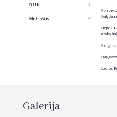
D.U.K.
Po spekta
Dalydamie
Metraštis
Liepos 12
dzūkų lin
Renginių 
Daugyvenė
Lauros P
Galerija