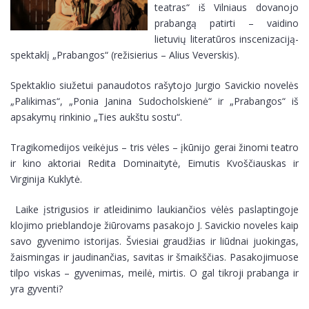
teatras“ iš Vilniaus dovanojo
prabangą patirti – vaidino
D.U.K.
Kaip mus rasti?
lietuvių literatūros inscenizaciją-
Metraštis
spektaklį „Prabangos“ (režisierius – Alius Veverskis).
Muziejaus lankymo taisyklės
Spektaklio siužetui panaudotos rašytojo Jurgio Savickio novelės
„Palikimas“, „Ponia Janina Sudocholskienė“ ir „Prabangos“ iš
D.U.K.
apsakymų rinkinio „Ties aukštu sostu“.
Metraštis
Tragikomedijos veikėjus – tris vėles – įkūnijo gerai žinomi teatro
ir kino aktoriai Redita Dominaitytė, Eimutis Kvoščiauskas ir
Virginija Kuklytė.
Laike įstrigusios ir atleidinimo laukiančios vėlės paslaptingoje
klojimo prieblandoje žiūrovams pasakojo J. Savickio noveles kaip
savo gyvenimo istorijas. Šviesiai graudžias ir liūdnai juokingas,
žaismingas ir jaudinančias, savitas ir šmaikščias. Pasakojimuose
tilpo viskas – gyvenimas, meilė, mirtis. O gal tikroji prabanga ir
yra gyventi?