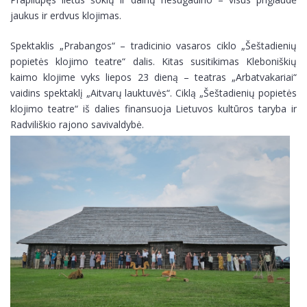
jaukus ir erdvus klojimas.
Spektaklis „Prabangos“ – tradicinio vasaros ciklo „Šeštadienių
popietės klojimo teatre“ dalis. Kitas susitikimas Kleboniškių
kaimo klojime vyks liepos 23 dieną – teatras „Arbatvakariai“
vaidins spektaklį „Aitvarų lauktuvės“. Ciklą „Šeštadienių popietės
klojimo teatre“ iš dalies finansuoja Lietuvos kultūros taryba ir
Radviliškio rajono savivaldybė.