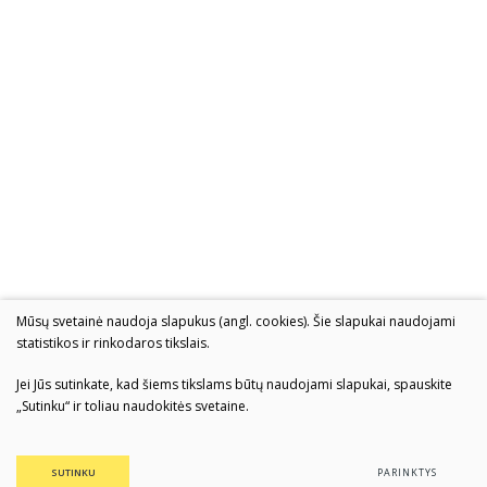
Mūsų svetainė naudoja slapukus (angl. cookies). Šie slapukai naudojami
statistikos ir rinkodaros tikslais.
Jei Jūs sutinkate, kad šiems tikslams būtų naudojami slapukai, spauskite
„Sutinku“ ir toliau naudokitės svetaine.
SUTINKU
PARINKTYS