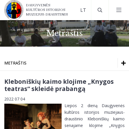
DAUGYVENĖS
KULTŪROS ISTORIJOS
MUZIEJUS-DRAUSTINIS
Metraštis
METRAŠTIS
Ekspozicijos
Ekspozicijos
Kleboniškių kaimo klojime „Knygos
Darbo laikas
teatras“ skleidė prabangą
Darbo laikas
Bilietų kainos
2022 07 04
Liepos 2 dieną Daugyvenės
Kontaktai
Bilietų kainos
kultūros istorijos muziejaus-
Kaip mus rasti?
draustinio Kleboniškių kaimo
senajame klojime „Knygos
Kontaktai
Muziejaus lankymo taisyklės