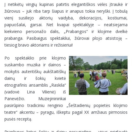
Į netikėtų vingių kupinas patirtis elegantiškos vėlės įtraukė ir
žiūrovus – juk riba tarp šiapus ir anapus tokia neryški. Į tobulą
vienį susiliejo aktorių vaidyba, dekoracijos, kostiumai,
papuošalai, garsai. Net kvapai spektaklyje – neatsiejama
kiekvieno personažo dalis, „Prabangos“ ir klojime dvelkė
prabanga. Pasibaigus spektakliui, žiūrovai plojo atsistoję –
tiesiog bravo aktoriams ir režisieriui!
Po spektaklio prie klojimo
suskambo muzika ir dainos –
mokytis autentiškų aukštaitiškų
dainų ir šokių kvietė
etnografinis ansamblis „Raskila“
(vadovė Lina Vilienė) iš
Panevėžio. Muziejinininkai
pasirūpino tradiciniu renginio „Šeštadienių popietės klojimo
teatre“ akcentu – pyragu, iškeptu pagal XX amžiaus pirmosios
pusės receptą.
Prapliupęs lietus šokių ir dainų nesugadino – visus priglaudė