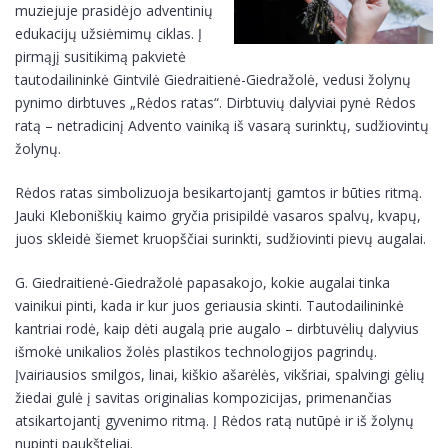
muziejuje prasidėjo adventinių
edukacijų užsiėmimų ciklas. Į
D.U.K.
Kaip mus rasti?
pirmąjį susitikimą pakvietė
Metraštis
tautodailininkė Gintvilė Giedraitienė-Giedražolė, vedusi žolynų
Muziejaus lankymo taisyklės
pynimo dirbtuves „Rėdos ratas“. Dirbtuvių dalyviai pynė Rėdos
ratą – netradicinį Advento vainiką iš vasarą surinktų, sudžiovintų
žolynų.
D.U.K.
Rėdos ratas simbolizuoja besikartojantį gamtos ir būties ritmą.
Metraštis
Jauki Kleboniškių kaimo gryčia prisipildė vasaros spalvų, kvapų,
juos skleidė šiemet kruopščiai surinkti, sudžiovinti pievų augalai.
G. Giedraitienė-Giedražolė papasakojo, kokie augalai tinka
vainikui pinti, kada ir kur juos geriausia skinti. Tautodailininkė
kantriai rodė, kaip dėti augalą prie augalo – dirbtuvėlių dalyvius
išmokė unikalios žolės plastikos technologijos pagrindų.
Įvairiausios smilgos, linai, kiškio ašarėlės, vikšriai, spalvingi gėlių
žiedai gulė į savitas originalias kompozicijas, primenančias
atsikartojantį gyvenimo ritmą. Į Rėdos ratą nutūpė ir iš žolynų
nupinti paukšteliai.