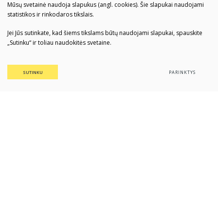
Mūsų svetainė naudoja slapukus (angl. cookies). Šie slapukai naudojami
statistikos ir rinkodaros tikslais.
Jei Jūs sutinkate, kad šiems tikslams būtų naudojami slapukai, spauskite
„Sutinku“ ir toliau naudokitės svetaine.
SUTINKU
PARINKTYS
Daugyvenės kultūros istorijos
muziejus-draustinis