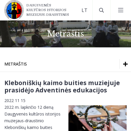
DAUGYVENĖS
KULTŪROS ISTORIJOS
MUZIEJUS-DRAUSTINIS
Metraštis
METRAŠTIS
Ekspozicijos
Ekspozicijos
Kleboniškių kaimo buities muziejuje
Darbo laikas
prasidėjo Adventinės edukacijos
Darbo laikas
Bilietų kainos
2022 11 15
2022 m. lapkričio 12 dieną
Kontaktai
Bilietų kainos
Daugyvenės kultūros istorijos
Kaip mus rasti?
muziejaus-draustinio
Kleboniškių kaimo buities
Kontaktai
Muziejaus lankymo taisyklės