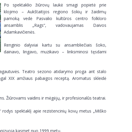
Po spektaklio žiūrovų laukė smagi popietė prie
klojimo – Aukštaitijos regiono šokių ir žaidimų
pamoką vedė Pasvalio kultūros centro folkloro
ansamblis „Rags“, vadovaujamas Daivos
Adamkavičienės.
Renginio dalyviai kartu su ansambliečiais šoko,
dainavo, lingavo, muzikavo – linksminosi tęsdami
 ragautuvės. Teatro sezono atidarymo proga ant stalo
 pagal XIX amžiaus pabaigos receptą. Aromatus skleidė
s. Žiūrovams vaidins ir mėgėjų, ir profesionalūs teatrai.
“ rodys spektaklį apie rezistencinių kovų metus „Miško
rganizuoja kasmet nuo 1999 metų.