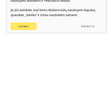
naudojami statistikos ir rinkodaros tikslais.
Jei Jūs sutinkate, kad šiems tikslams būtų naudojami slapukai,
spauskite „Sutinku“ ir toliau naudokitės svetaine.
SUTINKU
PARINKTYS
Korupcijos prevencija
Asmens duomenų apsauga
acija
Parama muziejui
Apklausos