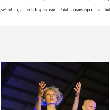
„Šeštadienių popietės klojimo teatre“ iš dalies finansuoja Lietuvos kult