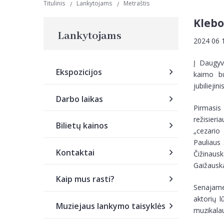
Titulinis
Lankytojams
Metraštis
Klebo
Lankytojams
2024 06
Į Daugyv
Ekspozicijos
kaimo bu
jubiliejin
Darbo laikas
Pirmasi
režisieri
Bilietų kainos
„cezario 
Pauliaus 
Kontaktai
Čižinau
Gaižausk
Kaip mus rasti?
Senajame 
aktorių l
Muziejaus lankymo taisyklės
muzikalau