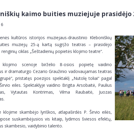
niškių kaimo buities muziejuje prasidėjo 
 16
enės kultūros istorijos muziejaus-draustinio Kleboniškių
ities muziejų 25-ą kartą sugrįžo teatras – prasidėjo
is renginių ciklas „Šeštadienių popietės klojimo teatre“.
s klojimo scenoje birželio 8-osios popietę vaidino
aus ir dramaturgo Cezario Graužinio vadovaujamas teatras
grupė“, pristatęs poezijos spektaklį „Nutolę toliai“ pagal
Širvio eiles. Spektaklyje vaidino Brigita Arsobaitė, Paulius
skas, Vytautas Kontrimas, Vilma Raubaitė, Juozas
as.
klojime skambėjo lyriškos, atlapaširdės P. Širvio eilės,
ūpose suskambėjusios vis kitaip, lydimos šviesos efektų,
s skambesio, vaidybinio talento.