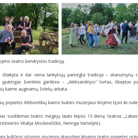
ojimo teatro bendrystės tradiciją.
e išlaikyta ir dar viena lankytojų pamėgta tradicija – skanumynų
i ypatingas šventinis gardėsis – „Aleksandrijos“ tortas, iškeptas
ių kaime auginamų žolelių arbata.
ių popietės Kleboniškių kaimo buities muziejaus klojime tęsis iki ruden
ias susitikimas teatro mėgėjų lauks liepos 13 dieną: teatras „Labas
(režisierės Vitalija Mockevičiūtė, Neringa Varnelytė).
s kultūros istorijos muziejus-draustinis klojimo teatro popietes o