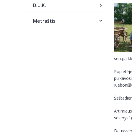
D.U.K.
Metraštis
senąją kl
Popietėj
puikavos
Klebonišk
Šeštadien
Artimiaus
seserys“ 
Daugyvenė