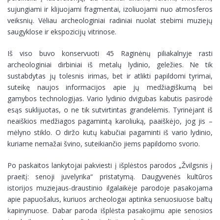
sujungiami ir klijuojami fragmentai, izoliuojami nuo atmosferos
veiksnių. Vėliau archeologiniai radiniai nuolat stebimi muziejų
saugyklose ir ekspozicijų vitrinose.
Iš viso buvo konservuoti 45 Raginėnų piliakalnyje rasti
archeologiniai dirbiniai iš metalų lydinio, geležies. Ne tik
sustabdytas jų tolesnis irimas, bet ir atlikti papildomi tyrimai,
suteikę naujos informacijos apie jų medžiagiškumą bei
gamybos technologijas. Vario lydinio dvigubas kabutis pasirodė
esąs suklijuotas, o ne tik sutvirtintas grandelėmis. Tyrinėjant iš
neaiškios medžiagos pagamintą karoliuką, paaiškėjo, jog jis –
mėlyno stiklo. O diržo kutų kabučiai pagaminti iš vario lydinio,
kuriame nemažai švino, suteikiančio jiems papildomo svorio.
Po paskaitos lankytojai pakviesti į išplėstos parodos „Žvilgsnis į
praeitį: senoji juvelyrika“ pristatymą. Daugyvenės kultūros
istorijos muziejaus-draustinio ilgalaikėje parodoje pasakojama
apie papuošalus, kuriuos archeologai aptinka senuosiuose baltų
kapinynuose. Dabar paroda išplėsta pasakojimu apie senosios