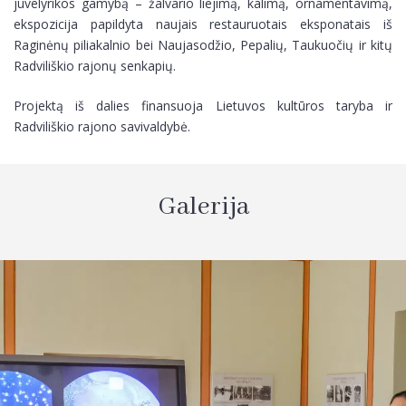
juvelyrikos gamybą – žalvario liejimą, kalimą, ornamentavimą,
ekspozicija papildyta naujais restauruotais eksponatais iš
Raginėnų piliakalnio bei Naujasodžio, Pepalių, Taukuočių ir kitų
Radviliškio rajonų senkapių.
Projektą iš dalies finansuoja Lietuvos kultūros taryba ir
Radviliškio rajono savivaldybė.
Galerija