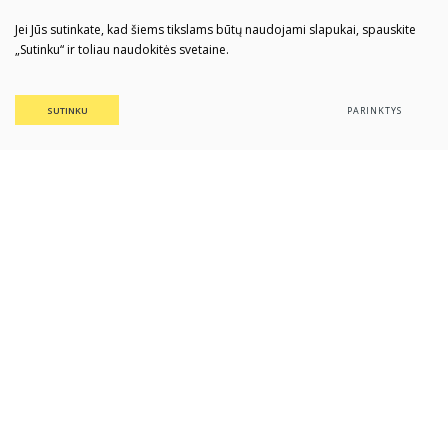
Jei Jūs sutinkate, kad šiems tikslams būtų naudojami slapukai, spauskite
„Sutinku“ ir toliau naudokitės svetaine.
SUTINKU
PARINKTYS
Daugyvenės kultūros istorijos
muziejus-draustinis
Įstaigos kodas: 188208646