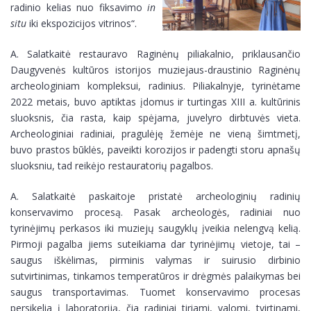
radinio kelias nuo fiksavimo
in
situ
iki ekspozicijos vitrinos“.
D.U.K.
Kaip mus rasti?
Metraštis
A. Salatkaitė restauravo Raginėnų piliakalnio, priklausančio
Muziejaus lankymo taisyklės
Daugyvenės kultūros istorijos muziejaus-draustinio Raginėnų
archeologiniam kompleksui, radinius. Piliakalnyje, tyrinėtame
2022 metais, buvo aptiktas įdomus ir turtingas XIII a. kultūrinis
D.U.K.
sluoksnis, čia rasta, kaip spėjama, juvelyro dirbtuvės vieta.
Archeologiniai radiniai, pragulėję žemėje ne vieną šimtmetį,
Metraštis
buvo prastos būklės, paveikti korozijos ir padengti storu apnašų
sluoksniu, tad reikėjo restauratorių pagalbos.
A. Salatkaitė paskaitoje pristatė archeologinių radinių
konservavimo procesą. Pasak archeologės, radiniai nuo
tyrinėjimų perkasos iki muziejų saugyklų įveikia nelengvą kelią.
Pirmoji pagalba jiems suteikiama dar tyrinėjimų vietoje, tai –
saugus iškėlimas, pirminis valymas ir suirusio dirbinio
sutvirtinimas, tinkamos temperatūros ir drėgmės palaikymas bei
saugus transportavimas. Tuomet konservavimo procesas
persikelia į laboratoriją, čia radiniai tiriami, valomi, tvirtinami,