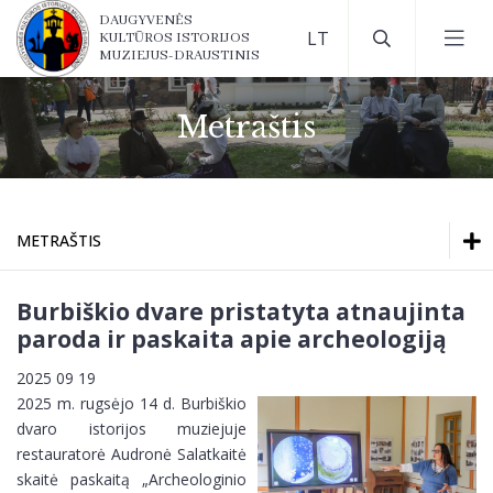
DAUGYVENĖS
KULTŪROS ISTORIJOS
MUZIEJUS-DRAUSTINIS
Metraštis
METRAŠTIS
Ekspozicijos
Ekspozicijos
Burbiškio dvare pristatyta atnaujinta
Darbo laikas
paroda ir paskaita apie archeologiją
Darbo laikas
Bilietų kainos
2025 09 19
2025 m. rugsėjo 14 d. Burbiškio
Kontaktai
Bilietų kainos
dvaro istorijos muziejuje
Kaip mus rasti?
restauratorė Audronė Salatkaitė
skaitė paskaitą „Archeologinio
Kontaktai
Muziejaus lankymo taisyklės